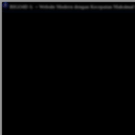
BIGO4D
&
= Website Modern dengan Kecepatan Maksimal S