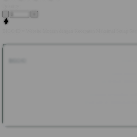
Quantity
-
+
BIGO4D = Website Modern dengan Kecepatan Maksimal Setiap Saa
BIGO4D
hadir sebagai website modern yang dirancang untuk 
Di era digital seperti sekarang, kecepatan menjadi faktor 
diakses tanpa hambatan. Setiap halaman dimuat dengan optimal
Selain kecepatan, BIGO4D juga mengutamakan kestabilan sis
pengguna. Hal ini membuat BIGO4D tetap lancar digunakan ka
dan bebas dari kendala teknis.