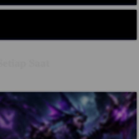
O MACAU
etiap Saat