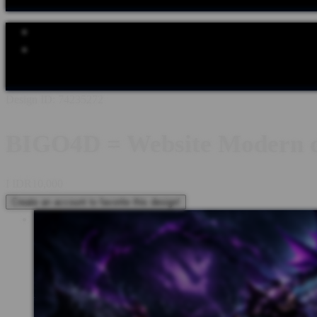
Explore Categories
Popular Products
Shop All Designs
BIGO4D
BIGO4D Alternatif
Link alternatif
Banda
Design ID: 74235272
BIGO4D = Website Modern d
I
IDR10,000
Create an account to favorite this design!